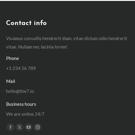
Contact info
Vivamus convallis hendrerit diam, vitae dictum odio hendrerit
vitae. Nullam nec lacinia lorem!
Phone
+1 234 56 789
Mail
hello@the7.io
Business hours
We are online 24/7
Trouvez nous sur :
La
La
La
La