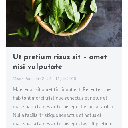
Ut pretium risus sit – amet
nisi vulputate
Misc
Par
admin2192
11 juin 2018
Maecenas sit amet tincidunt elit. Pellentesque
habitant morbi tristique senectus et netus et
malesuada fames ac turpis egestas nulla facilisi.
Nulla facilisi tristique senectus et netus et
malesuada fames ac turpis egestas. Ut pretium