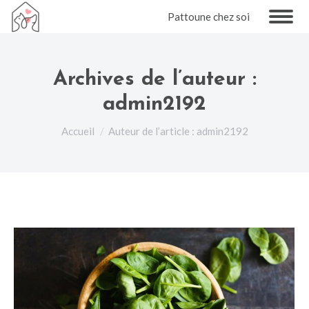
Pattoune chez soi
Archives de l’auteur :
admin2192
Vous êtes ici :
Accueil
Auteur de l’article : admin2192