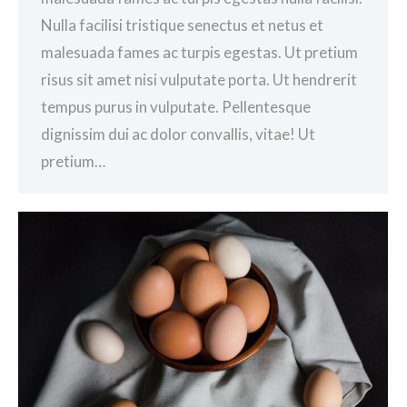
Nulla facilisi tristique senectus et netus et
malesuada fames ac turpis egestas. Ut pretium
risus sit amet nisi vulputate porta. Ut hendrerit
tempus purus in vulputate. Pellentesque
dignissim dui ac dolor convallis, vitae! Ut
pretium…