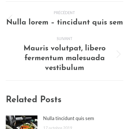
Navigation
PRÉCÉDENT
article
Nulla lorem – tincidunt quis sem
Article
précédent
SUIVANT
:
Mauris volutpat, libero
fermentum malesuada
Article
suivant
vestibulum
:
Related Posts
Nulla tincidunt quis sem
17 octobre 2019