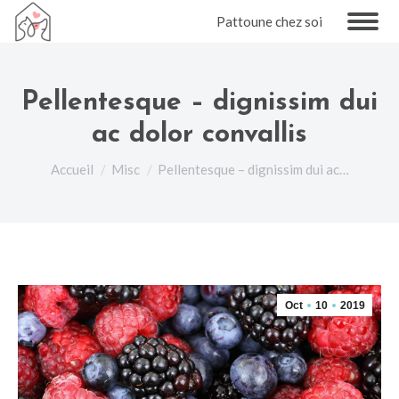
Pattoune chez soi
Pellentesque – dignissim dui
ac dolor convallis
Vous êtes ici :
Accueil
Misc
Pellentesque – dignissim dui ac…
Oct
10
2019