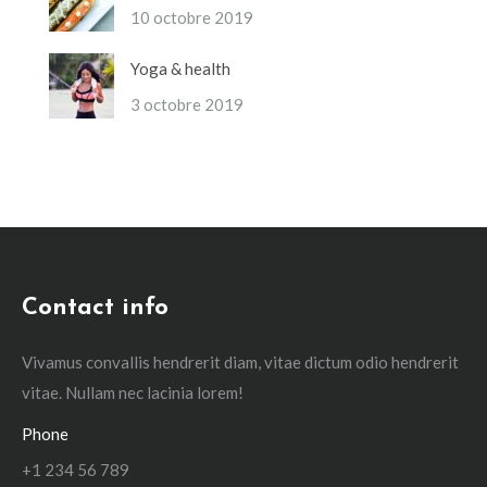
10 octobre 2019
Yoga & health
3 octobre 2019
Contact info
Vivamus convallis hendrerit diam, vitae dictum odio hendrerit
vitae. Nullam nec lacinia lorem!
Phone
+1 234 56 789