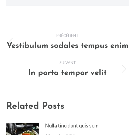
Navigation
PRÉCÉDENT
article
Vestibulum sodales tempus enim
Article
précédent
SUIVANT
:
In porta tempor velit
Article
suivant
:
Related Posts
Nulla tincidunt quis sem