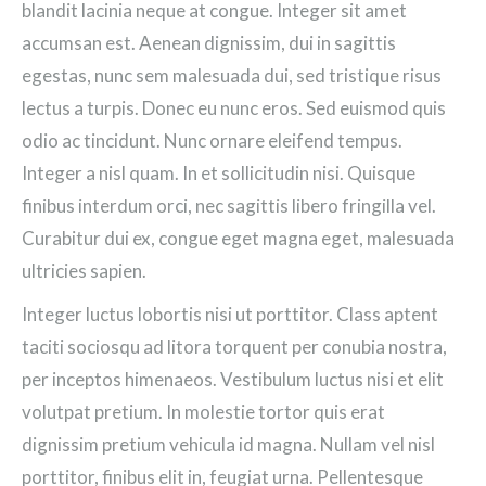
blandit lacinia neque at congue. Integer sit amet
accumsan est. Aenean dignissim, dui in sagittis
egestas, nunc sem malesuada dui, sed tristique risus
lectus a turpis. Donec eu nunc eros. Sed euismod quis
odio ac tincidunt. Nunc ornare eleifend tempus.
Integer a nisl quam. In et sollicitudin nisi. Quisque
finibus interdum orci, nec sagittis libero fringilla vel.
Curabitur dui ex, congue eget magna eget, malesuada
ultricies sapien.
Integer luctus lobortis nisi ut porttitor. Class aptent
taciti sociosqu ad litora torquent per conubia nostra,
per inceptos himenaeos. Vestibulum luctus nisi et elit
volutpat pretium. In molestie tortor quis erat
dignissim pretium vehicula id magna. Nullam vel nisl
porttitor, finibus elit in, feugiat urna. Pellentesque