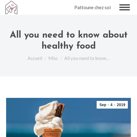
Pattoune chez soi
All you need to know about
healthy food
Vous êtes ici :
Accueil
Misc
All you need to know…
Sep
4
2019