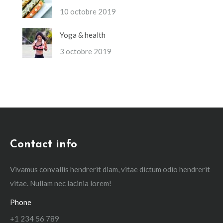
10 octobre 2019
Yoga & health
3 octobre 2019
Contact info
Vivamus convallis hendrerit diam, vitae dictum odio hendrerit
vitae. Nullam nec lacinia lorem!
Phone
+1 234 56 789