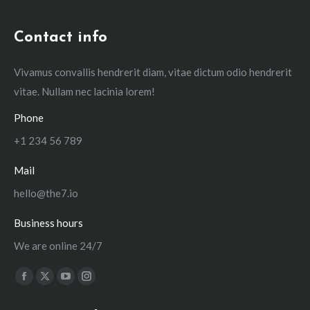
Contact info
Vivamus convallis hendrerit diam, vitae dictum odio hendrerit
vitae. Nullam nec lacinia lorem!
Phone
+1 234 56 789
Mail
hello@the7.io
Business hours
We are online 24/7
Trouvez nous sur :
La
La
La
La
page
page
page
page